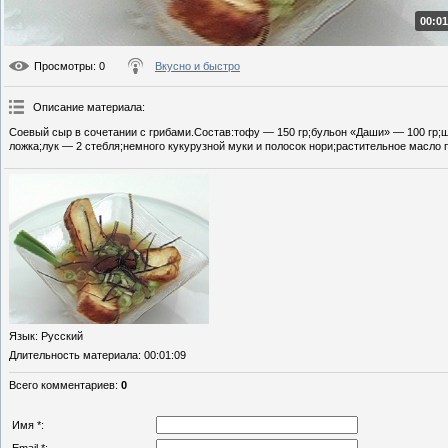
00:01
Просмотры
: 0
Вкусно и быстро
Описание материала
:
Соевый сыр в сочетании с грибами.Состав:тофу — 150 гр;бульон «Даши» — 100 гр;ш
ложка;лук — 2 стебля;немного кукурузной муки и полосок нори;растительное масло п
Язык
: Русский
Длительность материала
: 00:01:09
Всего комментариев
:
0
Имя *: