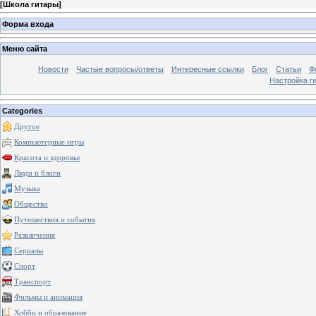
[
Школа гитары
]
Форма входа
Меню сайта
Новости
Частые вопросы/ответы
Интересные ссылки
Блог
Статьи
Ф
Настройка г
Categories
Другое
Компьютерные игры
Красота и здоровье
Люди и блоги
Музыка
Общество
Путешествия и события
Развлечения
Сериалы
Спорт
Транспорт
Фильмы и анимация
Хобби и образование