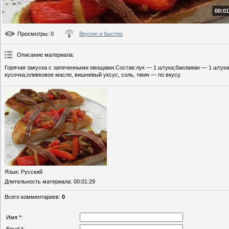
00:01
Просмотры
: 0
Вкусно и быстро
Описание материала
:
Горячая закуска с запеченными овощами.Состав:лук — 1 штука;баклажан — 1 штука
кусочка;оливковое масло, вишневый уксус, соль, тмин — по вкусу.
Язык
: Русский
Длительность материала
: 00:01:29
Всего комментариев
:
0
Имя *: