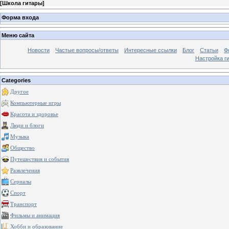
[
Школа гитары
]
Форма входа
Меню сайта
Новости
Частые вопросы/ответы
Интересные ссылки
Блог
Статьи
Ф
Настройка г
Categories
Другое
Компьютерные игры
Красота и здоровье
Люди и блоги
Музыка
Общество
Путешествия и события
Развлечения
Сериалы
Спорт
Транспорт
Фильмы и анимация
Хобби и образование