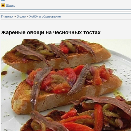
Юмор
Главная
»
Видео
»
Хобби и образование
Жареные овощи на чесночных тостах