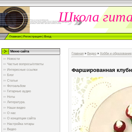
Школа гит
Главная
|
Регистрация
|
Вход
Меню сайта
Главная
»
Видео
»
Хобби и образование
Новости
Частые вопросы/ответы
Фаршированная клубн
Интересные ссылки
Блог
Статьи
Фотоальбом
Гитарные аудио
Ноты
Литература.
Наши видео
О нас
О концепции сайта
Настройка гитары
Видео