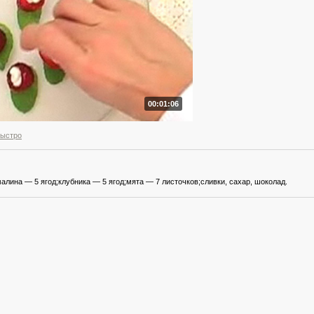
00:01:06
быстро
алина — 5 ягод;клубника — 5 ягод;мята — 7 листочков;сливки, сахар, шоколад.