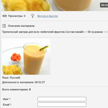
00:01
Просмотры
: 0
Вкусно и быстро
Описание материала
:
Тропический завтрак для всех любителей фруктов.Состав:папайя — 50 гр;ананас — 1
Язык
: Русский
Длительность материала
: 00:01:07
Всего комментариев
:
0
Имя *:
Email *: