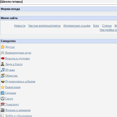
[
Школа гитары
]
Форма входа
Меню сайта
Новости
Частые вопросы/ответы
Интересные ссылки
Блог
Статьи
Ф
Настройка г
Categories
Другое
Компьютерные игры
Красота и здоровье
Люди и блоги
Музыка
Общество
Путешествия и события
Развлечения
Сериалы
Спорт
Транспорт
Фильмы и анимация
Хобби и образование