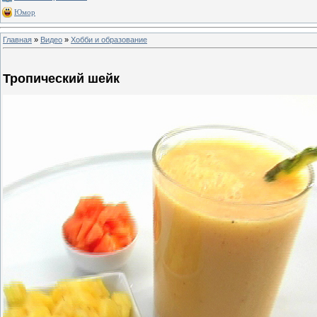
Юмор
Главная
»
Видео
»
Хобби и образование
Тропический шейк