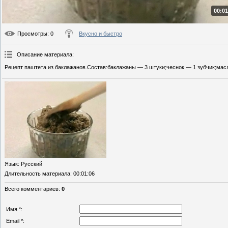
00:01
Просмотры
: 0
Вкусно и быстро
Описание материала
:
Рецепт паштета из баклажанов.Состав:баклажаны — 3 штуки;чеснок — 1 зубчик;масло
Язык
: Русский
Длительность материала
: 00:01:06
Всего комментариев
:
0
Имя *:
Email *: