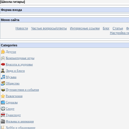
[
Школа гитары
]
Форма входа
Меню сайта
Новости
Частые вопросы/ответы
Интересные ссылки
Блог
Статьи
Ф
Настройка г
Categories
Другое
Компьютерные игры
Красота и здоровье
Люди и блоги
Музыка
Общество
Путешествия и события
Развлечения
Сериалы
Спорт
Транспорт
Фильмы и анимация
Хобби и образование