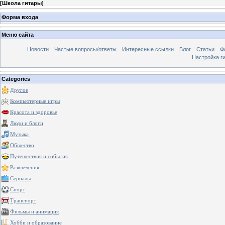
[
Школа гитары
]
Форма входа
Меню сайта
Новости
Частые вопросы/ответы
Интересные ссылки
Блог
Статьи
Ф
Настройка г
Categories
Другое
Компьютерные игры
Красота и здоровье
Люди и блоги
Музыка
Общество
Путешествия и события
Развлечения
Сериалы
Спорт
Транспорт
Фильмы и анимация
Хобби и образование