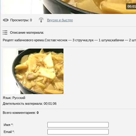
00:01
Просмотры
: 0
Вкусно и быстро
Описание материала
:
Рецепт кабачкового крема.Состав:чеснок — 3 стручка;лук — 1 штука;кабачки — 2 шт
Язык
: Русский
Длительность материала
: 00:01:06
Всего комментариев
:
0
Имя *:
Email *: