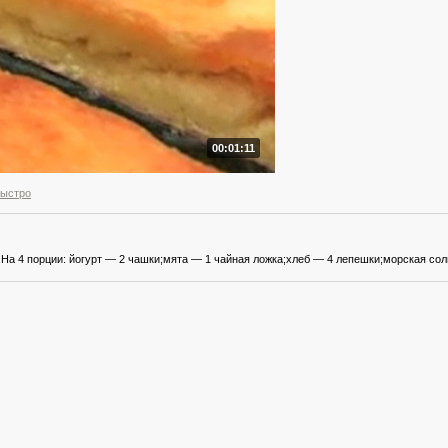
00:01:11
быстро
.На 4 порции: йогурт — 2 чашки;мята — 1 чайная ложка;хлеб — 4 лепешки;морская сол