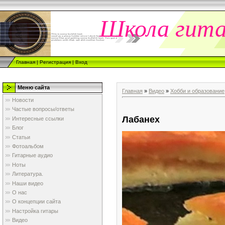
Школа гит
Главная
|
Регистрация
|
Вход
Меню сайта
Главная
»
Видео
»
Хобби и образование
Новости
Частые вопросы/ответы
Лабанех
Интересные ссылки
Блог
Статьи
Фотоальбом
Гитарные аудио
Ноты
Литература.
Наши видео
О нас
О концепции сайта
Настройка гитары
Видео