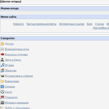
[
Школа гитары
]
Форма входа
Меню сайта
Новости
Частые вопросы/ответы
Интересные ссылки
Блог
Статьи
Ф
Настройка г
Categories
Другое
Компьютерные игры
Красота и здоровье
Люди и блоги
Музыка
Общество
Путешествия и события
Развлечения
Сериалы
Спорт
Транспорт
Фильмы и анимация
Хобби и образование