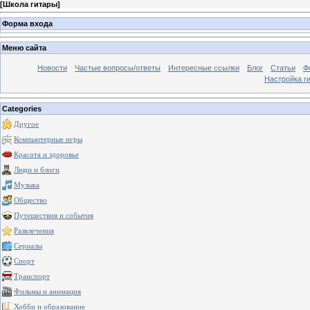
[
Школа гитары
]
Форма входа
Меню сайта
Новости
Частые вопросы/ответы
Интересные ссылки
Блог
Статьи
Ф
Настройка г
Categories
Другое
Компьютерные игры
Красота и здоровье
Люди и блоги
Музыка
Общество
Путешествия и события
Развлечения
Сериалы
Спорт
Транспорт
Фильмы и анимация
Хобби и образование