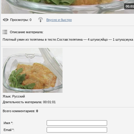
00:01
Просмотры
: 0
Вкусно и быстро
Описание материала
:
Плотный ужин из телятины в тесте.Состав:телятина — 4 штуки;яйцо — 1 штука;мука 
Язык
: Русский
Длительность материала
: 00:01:01
Всего комментариев
:
0
Имя *:
Email *: