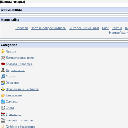
[
Школа гитары
]
Форма входа
Меню сайта
Новости
Частые вопросы/ответы
Интересные ссылки
Блог
Статьи
Ф
Настройка г
Categories
Другое
Компьютерные игры
Красота и здоровье
Люди и блоги
Музыка
Общество
Путешествия и события
Развлечения
Сериалы
Спорт
Транспорт
Фильмы и анимация
Хобби и образование