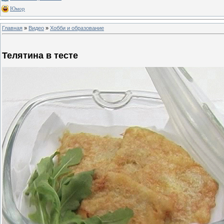
Юмор
Главная
»
Видео
»
Хобби и образование
Телятина в тесте