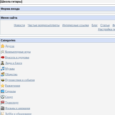
[
Школа гитары
]
Форма входа
Меню сайта
Новости
Частые вопросы/ответы
Интересные ссылки
Блог
Статьи
Ф
Настройка г
Categories
Другое
Компьютерные игры
Красота и здоровье
Люди и блоги
Музыка
Общество
Путешествия и события
Развлечения
Сериалы
Спорт
Транспорт
Фильмы и анимация
Хобби и образование