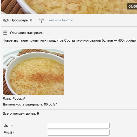
00:00
Просмотры
: 0
Вкусно и быстро
Описание материала
:
Новое звучание привычных продуктов.Состав:курино-говяжий бульон — 400 гр;яйцо 
Язык
: Русский
Длительность материала
: 00:00:57
Всего комментариев
:
0
Имя *:
Email *: