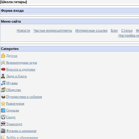
[
Школа гитары
]
Форма входа
Меню сайта
Новости
Частые вопросы/ответы
Интересные ссылки
Блог
Статьи
Ф
Настройка г
Categories
Другое
Компьютерные игры
Красота и здоровье
Люди и блоги
Музыка
Общество
Путешествия и события
Развлечения
Сериалы
Спорт
Транспорт
Фильмы и анимация
Хобби и образование