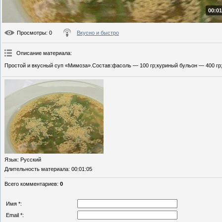
00:01
Просмотры
: 0
Вкусно и быстро
Описание материала
:
Простой и вкусный суп «Мимоза».Состав:фасоль — 100 гр;куриный бульон — 400 гр;
Язык
: Русский
Длительность материала
: 00:01:05
Всего комментариев
:
0
Имя *:
Email *: