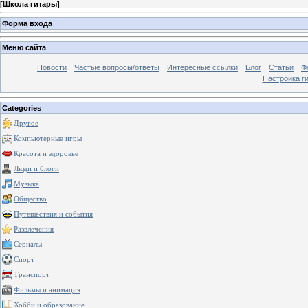
[
Школа гитары
]
Форма входа
Меню сайта
Новости
Частые вопросы/ответы
Интересные ссылки
Блог
Статьи
Ф
Настройка г
Categories
Другое
Компьютерные игры
Красота и здоровье
Люди и блоги
Музыка
Общество
Путешествия и события
Развлечения
Сериалы
Спорт
Транспорт
Фильмы и анимация
Хобби и образование