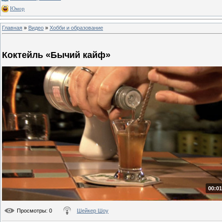
Юмор
Главная
»
Видео
»
Хобби и образование
Коктейль «Бычий кайф»
00:01
Просмотры
: 0
Шейкер Шоу