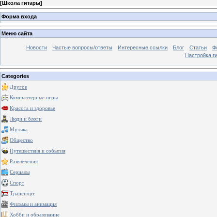
[
Школа гитары
]
Форма входа
Меню сайта
Новости
Частые вопросы/ответы
Интересные ссылки
Блог
Статьи
Ф
Настройка г
Categories
Другое
Компьютерные игры
Красота и здоровье
Люди и блоги
Музыка
Общество
Путешествия и события
Развлечения
Сериалы
Спорт
Транспорт
Фильмы и анимация
Хобби и образование