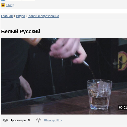
Юмор
Главная
»
Видео
»
Хобби и образование
Белый Русский
00:01
Просмотры
: 0
Шейкер Шоу