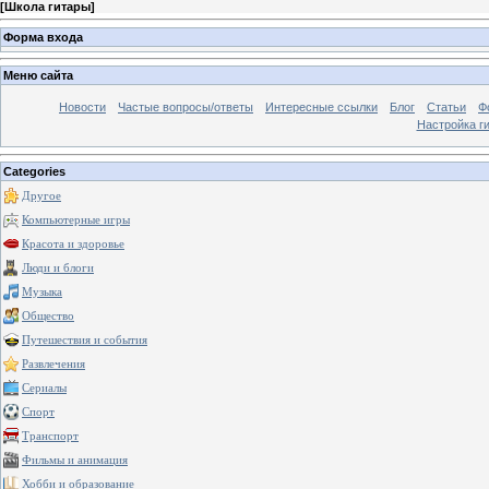
[
Школа гитары
]
Форма входа
Меню сайта
Новости
Частые вопросы/ответы
Интересные ссылки
Блог
Статьи
Ф
Настройка г
Categories
Другое
Компьютерные игры
Красота и здоровье
Люди и блоги
Музыка
Общество
Путешествия и события
Развлечения
Сериалы
Спорт
Транспорт
Фильмы и анимация
Хобби и образование