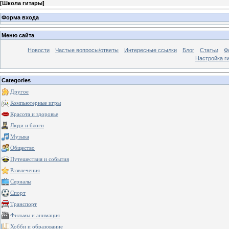
[
Школа гитары
]
Форма входа
Меню сайта
Новости
Частые вопросы/ответы
Интересные ссылки
Блог
Статьи
Ф
Настройка г
Categories
Другое
Компьютерные игры
Красота и здоровье
Люди и блоги
Музыка
Общество
Путешествия и события
Развлечения
Сериалы
Спорт
Транспорт
Фильмы и анимация
Хобби и образование