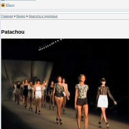
Юмор
Главная
»
Видео
»
Красота и здоровье
Patachou