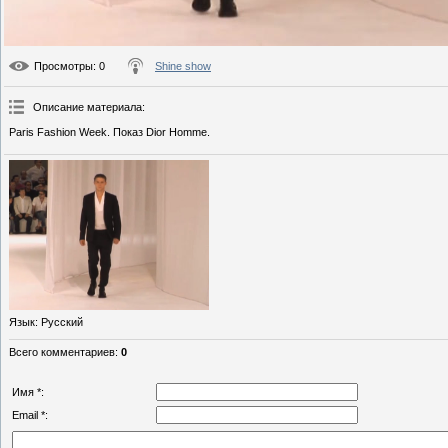
Просмотры
: 0
Shine show
Описание материала
:
Paris Fashion Week. Показ Dior Homme.
Язык
: Русский
Всего комментариев
:
0
Имя *:
Email *: