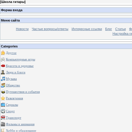
[
Школа гитары
]
Форма входа
Меню сайта
Новости
Частые вопросы/ответы
Интересные ссылки
Блог
Статьи
Ф
Настройка г
Categories
Другое
Компьютерные игры
Красота и здоровье
Люди и блоги
Музыка
Общество
Путешествия и события
Развлечения
Сериалы
Спорт
Транспорт
Фильмы и анимация
Хобби и образование