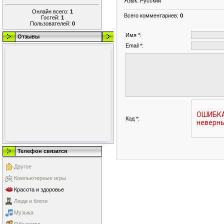
Язык
: Русский
Онлайн всего:
1
Всего комментариев
:
0
Гостей:
1
Пользователей:
0
Имя *:
Отзывы
Email *:
Код *:
Телефон связатся
Другое
Компьютерные игры
Красота и здоровье
Люди и блоги
Музыка