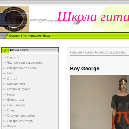
Школа гит
Главная
|
Регистрация
|
Вход
Меню сайта
Главная
»
Видео
»
Красота и здоровье
Новости
Частые вопросы/ответы
Boy George
Интересные ссылки
Блог
Статьи
Фотоальбом
Гитарные аудио
Ноты
Литература.
Наши видео
О нас
О концепции сайта
Настройка гитары
Видео