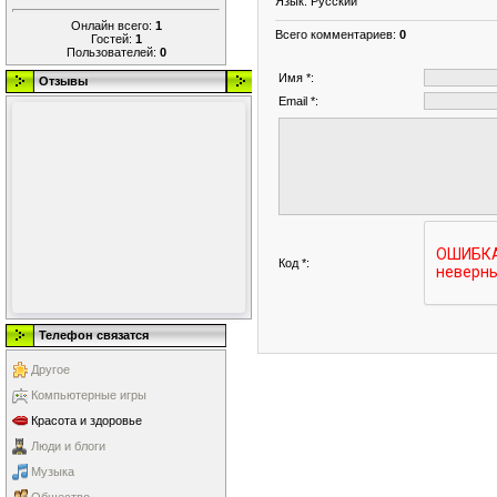
Язык
: Русский
Онлайн всего:
1
Всего комментариев
:
0
Гостей:
1
Пользователей:
0
Имя *:
Отзывы
Email *:
Код *:
Телефон связатся
Другое
Компьютерные игры
Красота и здоровье
Люди и блоги
Музыка