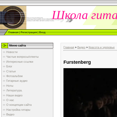
Школа гит
Главная
|
Регистрация
|
Вход
Меню сайта
Главная
»
Видео
»
Красота и здоровье
Новости
Частые вопросы/ответы
Furstenberg
Интересные ссылки
Блог
Статьи
Фотоальбом
Гитарные аудио
Ноты
Литература.
Наши видео
О нас
О концепции сайта
Настройка гитары
Видео