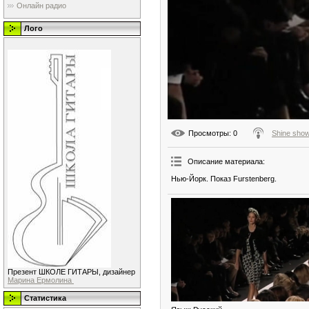
Онлайн радио
Лого
Просмотры
: 0
Shine sho
Описание материала
:
Нью-Йорк. Показ Furstenberg.
Презент ШКОЛЕ ГИТАРЫ, дизайнер
Марина Ермолина
Статистика