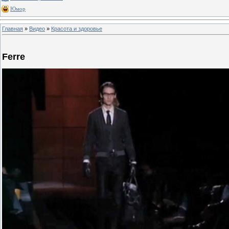
Юмор
Главная
»
Видео
»
Красота и здоровье
Ferre