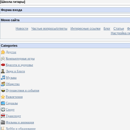
[
Школа гитары
]
Форма входа
Меню сайта
Новости
Частые вопросы/ответы
Интересные ссылки
Блог
Статьи
Ф
Настройка г
Categories
Другое
Компьютерные игры
Красота и здоровье
Люди и блоги
Музыка
Общество
Путешествия и события
Развлечения
Сериалы
Спорт
Транспорт
Фильмы и анимация
Хобби и образование