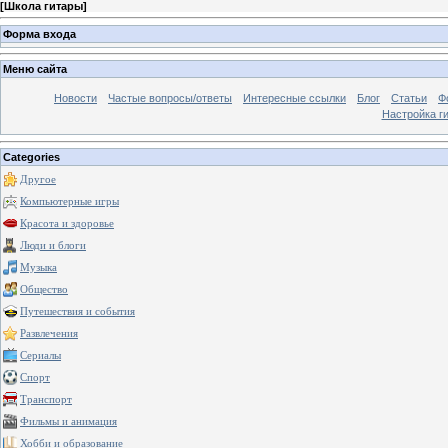
[
Школа гитары
]
Форма входа
Меню сайта
Новости
Частые вопросы/ответы
Интересные ссылки
Блог
Статьи
Ф
Настройка г
Categories
Другое
Компьютерные игры
Красота и здоровье
Люди и блоги
Музыка
Общество
Путешествия и события
Развлечения
Сериалы
Спорт
Транспорт
Фильмы и анимация
Хобби и образование