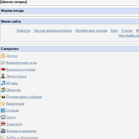
[
Школа гитары
]
Форма входа
Меню сайта
Новости
Частые вопросы/ответы
Интересные ссылки
Блог
Статьи
Ф
Настройка г
Categories
Другое
Компьютерные игры
Красота и здоровье
Люди и блоги
Музыка
Общество
Путешествия и события
Развлечения
Сериалы
Спорт
Транспорт
Фильмы и анимация
Хобби и образование