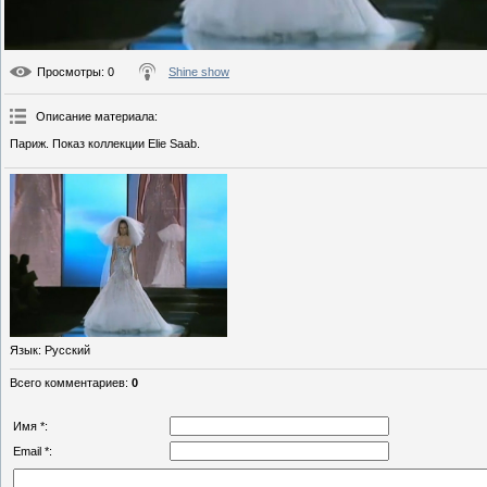
Просмотры
: 0
Shine show
Описание материала
:
Париж. Показ коллекции Elie Saab.
Язык
: Русский
Всего комментариев
:
0
Имя *:
Email *: