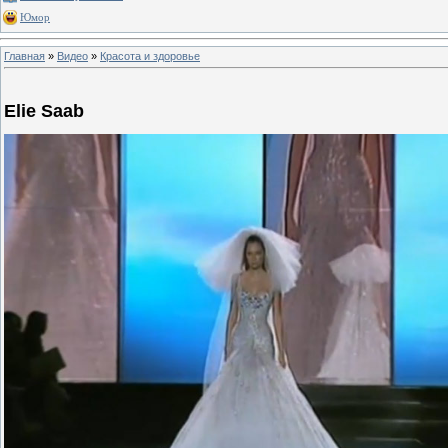
Юмор
Главная
»
Видео
»
Красота и здоровье
Elie Saab