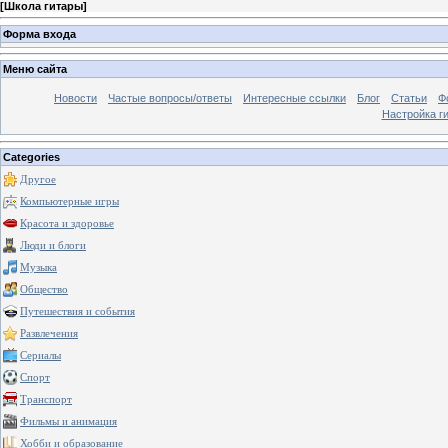
[
Школа гитары
]
Форма входа
Меню сайта
Новости
Частые вопросы/ответы
Интересные ссылки
Блог
Статьи
Ф
Настройка г
Categories
Другое
Компьютерные игры
Красота и здоровье
Люди и блоги
Музыка
Общество
Путешествия и события
Развлечения
Сериалы
Спорт
Транспорт
Фильмы и анимация
Хобби и образование