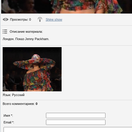
Просмотры
: 0
Shine show
Описание материала
:
Лондон. Показ Jenny Packham.
Язык
: Русский
Всего комментариев
:
0
Имя *:
Email *: