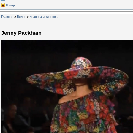
Юмор
Главная
»
Видео
»
Красота и здоровье
Jenny Packham