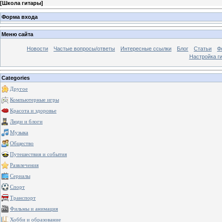
[
Школа гитары
]
Форма входа
Меню сайта
Новости
Частые вопросы/ответы
Интересные ссылки
Блог
Статьи
Ф
Настройка г
Categories
Другое
Компьютерные игры
Красота и здоровье
Люди и блоги
Музыка
Общество
Путешествия и события
Развлечения
Сериалы
Спорт
Транспорт
Фильмы и анимация
Хобби и образование