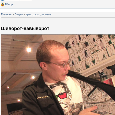
Юмор
Главная
»
Видео
»
Красота и здоровье
Шиворот-навыворот