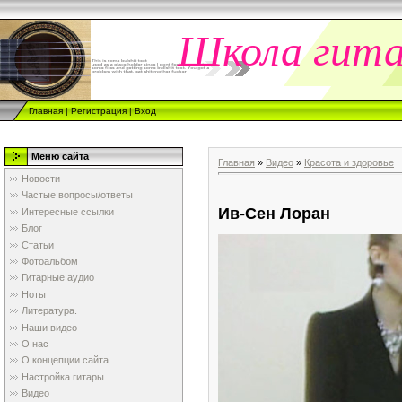
Школа гит
Главная
|
Регистрация
|
Вход
Меню сайта
Главная
»
Видео
»
Красота и здоровье
Новости
Частые вопросы/ответы
Ив-Сен Лоран
Интересные ссылки
Блог
Статьи
Фотоальбом
Гитарные аудио
Ноты
Литература.
Наши видео
О нас
О концепции сайта
Настройка гитары
Видео