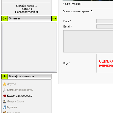
Язык
: Русский
Онлайн всего:
1
Гостей:
1
Всего комментариев
:
0
Пользователей:
0
Отзывы
Имя *:
Email *:
Код *:
Телефон связатся
Другое
Компьютерные игры
Красота и здоровье
Люди и блоги
Музыка