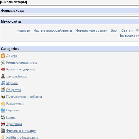
[
Школа гитары
]
Форма входа
Меню сайта
Новости
Частые вопросы/ответы
Интересные ссылки
Блог
Статьи
Ф
Настройка г
Categories
Другое
Компьютерные игры
Красота и здоровье
Люди и блоги
Музыка
Общество
Путешествия и события
Развлечения
Сериалы
Спорт
Транспорт
Фильмы и анимация
Хобби и образование