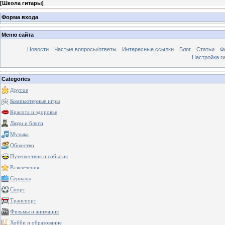
[
Школа гитары
]
Форма входа
Меню сайта
Новости
Частые вопросы/ответы
Интересные ссылки
Блог
Статьи
Ф
Настройка г
Categories
Другое
Компьютерные игры
Красота и здоровье
Люди и блоги
Музыка
Общество
Путешествия и события
Развлечения
Сериалы
Спорт
Транспорт
Фильмы и анимация
Хобби и образование