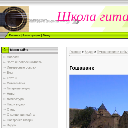
Школа гит
Главная
|
Регистрация
|
Вход
Меню сайта
Главная
»
Видео
»
Путешествия и собы
Новости
Частые вопросы/ответы
Гошаванк
Интересные ссылки
Блог
Статьи
Фотоальбом
Гитарные аудио
Ноты
Литература.
Наши видео
О нас
О концепции сайта
Настройка гитары
Видео