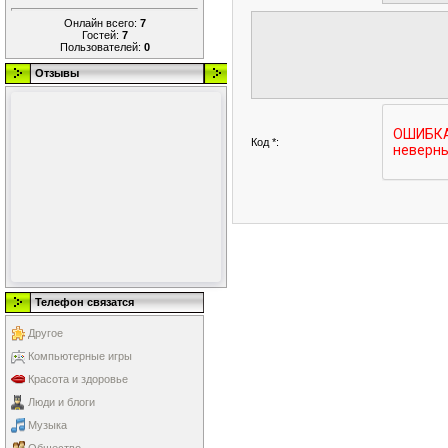
Онлайн всего:
7
Гостей:
7
Пользователей:
0
Отзывы
Код *:
Телефон связатся
Другое
Компьютерные игры
Красота и здоровье
Люди и блоги
Музыка