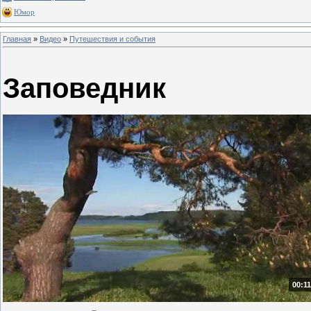
Юмор
Главная
»
Видео
»
Путешествия и события
Заповедник
00:11