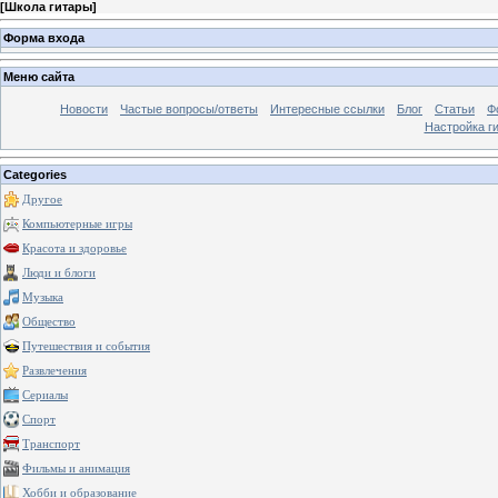
[
Школа гитары
]
Форма входа
Меню сайта
Новости
Частые вопросы/ответы
Интересные ссылки
Блог
Статьи
Ф
Настройка г
Categories
Другое
Компьютерные игры
Красота и здоровье
Люди и блоги
Музыка
Общество
Путешествия и события
Развлечения
Сериалы
Спорт
Транспорт
Фильмы и анимация
Хобби и образование