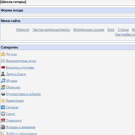
[
Школа гитары
]
Форма входа
Меню сайта
Новости
Частые вопросы/ответы
Интересные ссылки
Блог
Статьи
Ф
Настройка г
Categories
Другое
Компьютерные игры
Красота и здоровье
Люди и блоги
Музыка
Общество
Путешествия и события
Развлечения
Сериалы
Спорт
Транспорт
Фильмы и анимация
Хобби и образование