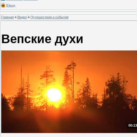
Юмор
Главная
»
Видео
»
Путешествия и события
Вепские духи
00:13