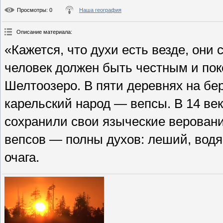
Просмотры
: 0
Наша география
Описание материала
:
«Кажется, что духи есть везде, они
человек должен быть честным и по
Шелтоозеро. В пяти деревнях на бе
карельский народ — вепсы. В 14 век
сохранили свои языческие веровани
вепсов — полны духов: леший, водя
очага.