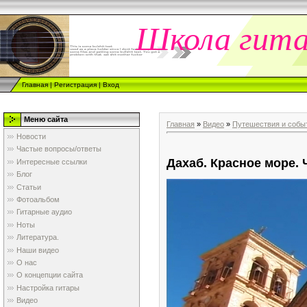
Школа гит
Главная
|
Регистрация
|
Вход
Меню сайта
Главная
»
Видео
»
Путешествия и собы
Новости
Частые вопросы/ответы
Дахаб. Красное море. 
Интересные ссылки
Блог
Статьи
Фотоальбом
Гитарные аудио
Ноты
Литература.
Наши видео
О нас
О концепции сайта
Настройка гитары
Видео