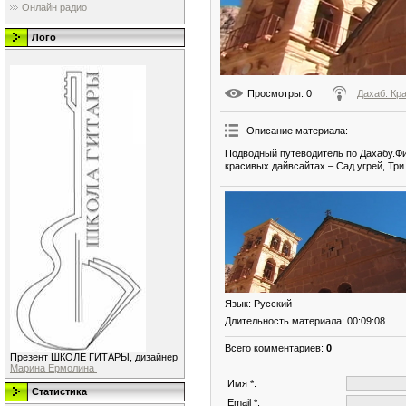
Онлайн радио
Лого
Просмотры
: 0
Дахаб. Кр
Описание материала
:
Подводный путеводитель по Дахабу.Фи
красивых дайвсайтах – Сад угрей, Три 
Язык
: Русский
Длительность материала
: 00:09:08
Всего комментариев
:
0
Презент ШКОЛЕ ГИТАРЫ, дизайнер
Марина Ермолина
Имя *:
Статистика
Email *: