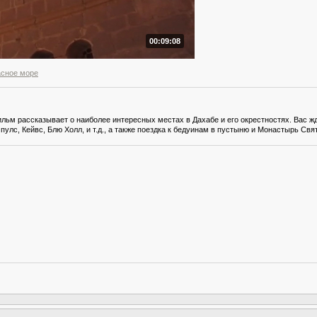
00:09:08
асное море
льм рассказывает о наиболее интересных местах в Дахабе и его окрестностях. Вас 
пулс, Кейвс, Блю Холл, и т.д., а также поездка к бедуинам в пустыню и Монастырь Свя