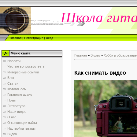
Школа гит
Главная
|
Регистрация
|
Вход
Меню сайта
Главная
»
Видео
»
Хобби и образование
Новости
Частые вопросы/ответы
Как снимать видео
Интересные ссылки
Блог
Статьи
Фотоальбом
Гитарные аудио
Ноты
Литература.
Наши видео
О нас
О концепции сайта
Настройка гитары
Видео