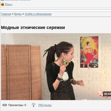
Юмор
Главная
»
Видео
»
Хобби и образование
Модные этнические сережки
00:03
Просмотры
: 0
PROделки