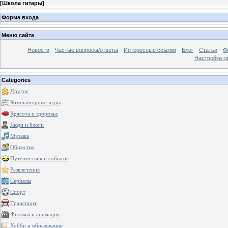
[
Школа гитары
]
Форма входа
Меню сайта
Новости
Частые вопросы/ответы
Интересные ссылки
Блог
Статьи
Ф
Настройка г
Categories
Другое
Компьютерные игры
Красота и здоровье
Люди и блоги
Музыка
Общество
Путешествия и события
Развлечения
Сериалы
Спорт
Транспорт
Фильмы и анимация
Хобби и образование