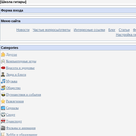
[
Школа гитары
]
Форма входа
Меню сайта
Новости
Частые вопросы/ответы
Интересные ссылки
Блог
Статьи
Ф
Настройка г
Categories
Другое
Компьютерные игры
Красота и здоровье
Люди и блоги
Музыка
Общество
Путешествия и события
Развлечения
Сериалы
Спорт
Транспорт
Фильмы и анимация
Хобби и образование