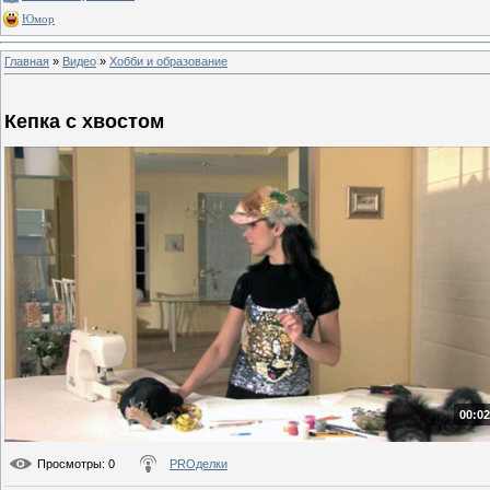
Юмор
Главная
»
Видео
»
Хобби и образование
Кепка с хвостом
00:02
Просмотры
: 0
PROделки