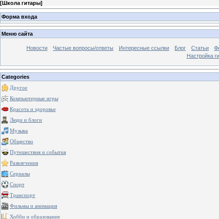
[
Школа гитары
]
Форма входа
Меню сайта
Новости
Частые вопросы/ответы
Интересные ссылки
Блог
Статьи
Ф
Настройка г
Categories
Другое
Компьютерные игры
Красота и здоровье
Люди и блоги
Музыка
Общество
Путешествия и события
Развлечения
Сериалы
Спорт
Транспорт
Фильмы и анимация
Хобби и образование