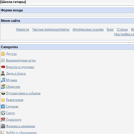
[
Школа гитары
]
Форма входа
Меню сайта
Новости
Частые вопросы/ответы
Интересные ссылки
Блог
Статьи
Ф
Настройка г
Categories
Другое
Компьютерные игры
Красота и здоровье
Люди и блоги
Музыка
Общество
Путешествия и события
Развлечения
Сериалы
Спорт
Транспорт
Фильмы и анимация
Хобби и образование