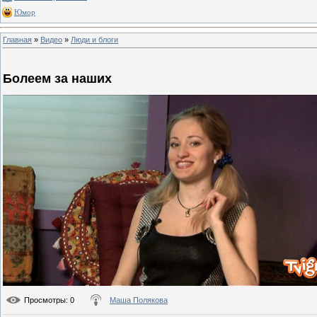
Юмор
Главная
»
Видео
»
Люди и блоги
Болеем за наших
Просмотры
: 0
Маша Полякова