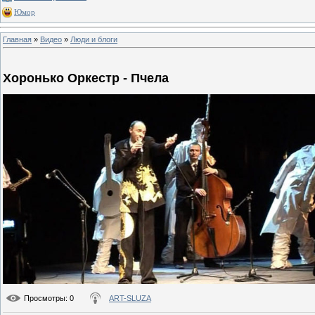
Юмор
Главная
»
Видео
»
Люди и блоги
Хоронько Оркестр - Пчела
Просмотры
: 0
ART-SLUZA