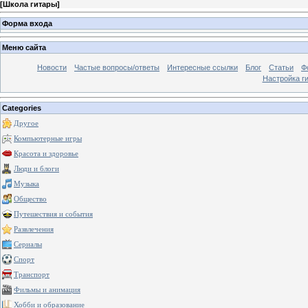
[
Школа гитары
]
Форма входа
Меню сайта
Новости
Частые вопросы/ответы
Интересные ссылки
Блог
Статьи
Ф
Настройка г
Categories
Другое
Компьютерные игры
Красота и здоровье
Люди и блоги
Музыка
Общество
Путешествия и события
Развлечения
Сериалы
Спорт
Транспорт
Фильмы и анимация
Хобби и образование