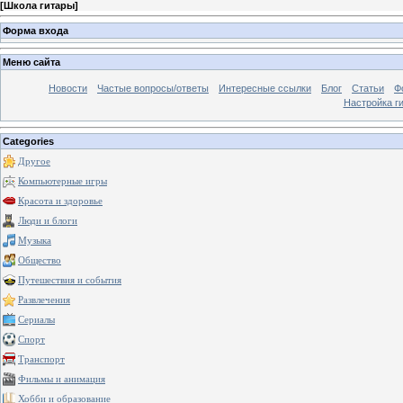
[
Школа гитары
]
Форма входа
Меню сайта
Новости
Частые вопросы/ответы
Интересные ссылки
Блог
Статьи
Ф
Настройка г
Categories
Другое
Компьютерные игры
Красота и здоровье
Люди и блоги
Музыка
Общество
Путешествия и события
Развлечения
Сериалы
Спорт
Транспорт
Фильмы и анимация
Хобби и образование