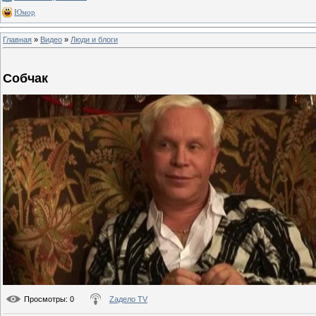
Юмор
Главная
»
Видео
»
Люди и блоги
Собчак
Просмотры
: 0
Zадело TV