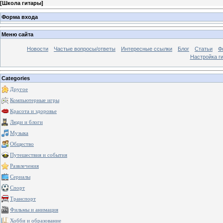
[
Школа гитары
]
Форма входа
Меню сайта
Новости
Частые вопросы/ответы
Интересные ссылки
Блог
Статьи
Ф
Настройка г
Categories
Другое
Компьютерные игры
Красота и здоровье
Люди и блоги
Музыка
Общество
Путешествия и события
Развлечения
Сериалы
Спорт
Транспорт
Фильмы и анимация
Хобби и образование