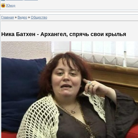
Юмор
Главная
»
Видео
»
Общество
Ника Батхен - Архангел, спрячь свои крылья