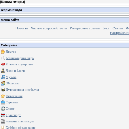
[
Школа гитары
]
Форма входа
Меню сайта
Новости
Частые вопросы/ответы
Интересные ссылки
Блог
Статьи
Ф
Настройка г
Categories
Другое
Компьютерные игры
Красота и здоровье
Люди и блоги
Музыка
Общество
Путешествия и события
Развлечения
Сериалы
Спорт
Транспорт
Фильмы и анимация
Хобби и образование