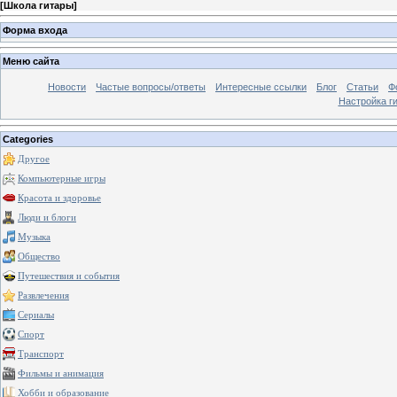
[
Школа гитары
]
Форма входа
Меню сайта
Новости
Частые вопросы/ответы
Интересные ссылки
Блог
Статьи
Ф
Настройка г
Categories
Другое
Компьютерные игры
Красота и здоровье
Люди и блоги
Музыка
Общество
Путешествия и события
Развлечения
Сериалы
Спорт
Транспорт
Фильмы и анимация
Хобби и образование