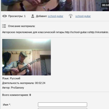
00:02
Просмотры
: 1
Добавил
:
school-guitar
school-guitar
Описание материала
:
Авторское переложение для классической гитары.http://school-guitar.ruhttp://vkontakte.
Язык
: Русский
Длительность материала
: 00:02:24
Автор
: ProSansey
Всего комментариев
:
0
Имя *: